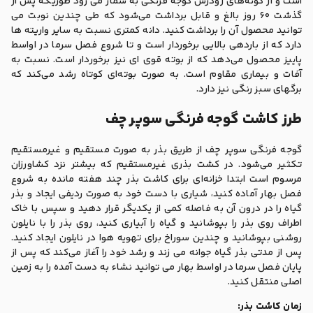
است و از گونه‌های زودرس گوجه فرنگی به شمار می رود طوریکه پس از
گذشت 60 روز بالغ و قابل برداشت می‌شود که طی چندین نوبت می
توانید محصول آن را برداشت کنید. دانه کمتری نسبت به سایر واریته ها
دارد که از باردهی بالایی برخوردار است و تا شروع فصل سرما در اواسط
پاییز محصول می‌دهد که از بوته قوی ای نیز برخوردار است. نسبت به
آفات و بیماری مقاوم است. به صورت بوته‌ای کوتاه رشد می‌کند که
برگهای سبز رنگی نیز دارد.
طرز کاشت گوجه فرنگی سوپر چف
گوجه فرنگی سوپر چف از طریق بذر به صورت مستقیم و غیرمستقیم
تکثیر می‌شود. در کشت بذری غیرمستقیم که بیشتر نزد کشاورزان
مرسوم است ابتدا خزانه‌ای برای کاشت بذر چند هفته مانده به شروع
فصل بهار آماده کنید، شیاری با دست خود به صورت ردیفی ایجاد و بذر
گیاه را در درون آن به فاصله کمی از یکدیگر قرار دهید و سپس با خاک
اطراف روی بذر را بپوشانید و گیاه را آبیاری کنید، روی بذر را با نایلون
روشنی بپوشانید و چندین سوراخ برای تهویه هوا در نایلون ایجاد کنید.
پس از مدتی بذر گیاه جوانه می زند و رشد خود را آغاز می‌کند که پس از
پایان فصل سرما در اواسط بهار می توانید نشاء به دست آمده را به زمین
اصلی منتقل کنید.
زمان کاشت بذر: