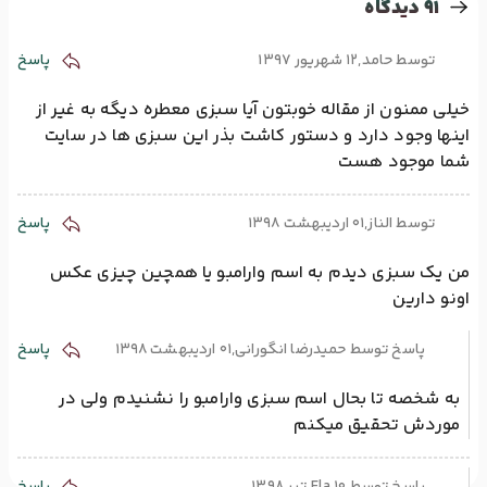
91 دیدگاه
توسط حامد,12 شهریور 1397
پاسخ
خیلی ممنون از مقاله خوبتون آیا سبزی معطره دیگه به غیر از
اینها وجود دارد و دستور کاشت بذر این سبزی ها در سایت
شما موجود هست
توسط الناز,01 اردیبهشت 1398
پاسخ
من یک سبزی دیدم به اسم وارامبو یا همچین چیزی عکس
اونو دارین
پاسخ توسط حمیدرضا انگورانی,01 اردیبهشت 1398
پاسخ
به شخصه تا بحال اسم سبزی وارامبو را نشنیدم ولی در
موردش تحقیق میکنم
پاسخ توسط Ela,10 تیر 1398
پاسخ