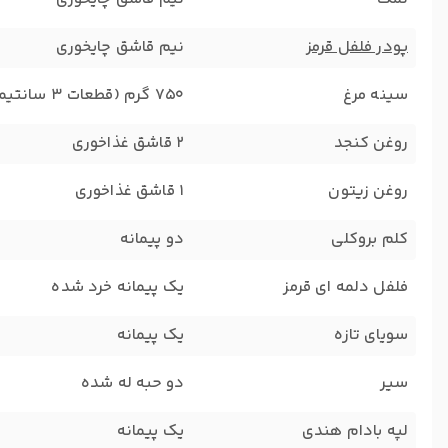
پودر فلفل قرمز
نیم قاشق چایخوری
سینه مرغ
750 گرم (قطعات 3 سانتیمتری)
روغن کنجد
2 قاشق غذاخوری
روغن زیتون
1 قاشق غذاخوری
کلم بروکلی
دو پیمانه
فلفل دلمه ای قرمز
یک پیمانه خرد شده
سویای تازه
یک پیمانه
سیر
دو حبه له شده
لپه بادام هندی
یک پیمانه